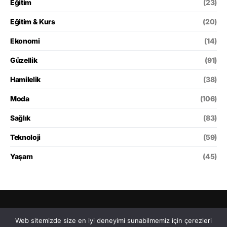
Eğitim
(23)
Eğitim & Kurs
(20)
Ekonomi
(14)
Güzellik
(91)
Hamilelik
(38)
Moda
(106)
Sağlık
(83)
Teknoloji
(59)
Yaşam
(45)
Avantaj Sepeti
Web sitemizde size en iyi deneyimi sunabilmemiz için çerezleri