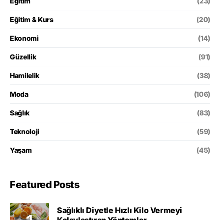
Eğitim
(23)
Eğitim & Kurs
(20)
Ekonomi
(14)
Güzellik
(91)
Hamilelik
(38)
Moda
(106)
Sağlık
(83)
Teknoloji
(59)
Yaşam
(45)
Featured Posts
Sağlıklı Diyetle Hızlı Kilo Vermeyi
Kolaylaştıran Yöntemler