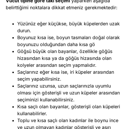
Vücut tipine g
ö
re tak
ı se
ç
imi
yaparken aşağıda
belirttiğimi noktalara dikkat etmeniz gerekmektedir:
Yüzünüz eğer küçükse, büyük küpelerden uzak
durun.
Boyunuz kısa ise, boyun tasmaları doğal olarak
boyunuzu olduğundan daha kısa gö
Göğsü büyük olan bayanlar, özellikle göğüs
hizasından kısa ya da göğüs hizasında olan
kolyeler arasından seçim yapmalıdır.
Saçlarınız eğer kısa ise, iri küpeler arasından
seçim yapabilirsiniz.
Saçlarınız uzunsa, uzun saçlarınızla uyumlu
olması için gösterişli ve uzun küpeler arasından
seçiminizi kullanabilirsiniz.
Kısa saçlı olan bayanlar, gösterişli olan küpeleri
kullanabilirler.
Toplu ve kısa saçlı olan kadınlar ile boynu ince
ve uzun olmayan kadınlar gösterişli ve aşırı