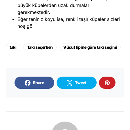
büyük küpelerden uzak durmaları
gerekmektedir.
Eğer teniniz koyu ise, renkli taşlı küpeler sizleri
hoş gö
takı
Takı seçerken
Vücut tipine göre takı seçimi
Share
Tweet