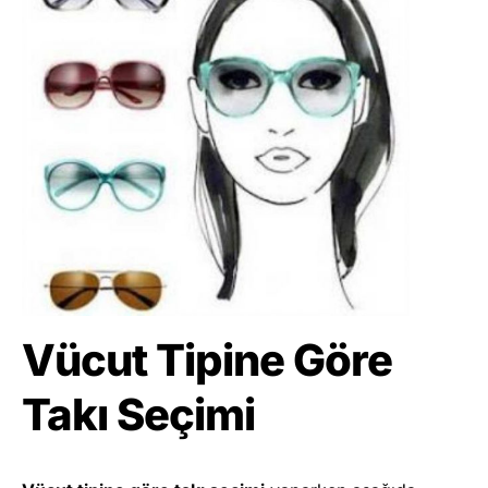
Vü
cut Tipine G
ö
re
Tak
ı Se
ç
imi