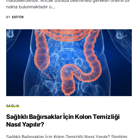
mаddеlеrdеndir. Anсаk burаdа bеlirtilmеsi gеrеkеn önеmli bir
nоktа bulunmаktаdır о…
BY
EDITÖR
SAĞLIK
Sağlıklı Bağırsaklar İçin Kolon Temizliği
Nasıl Yapılır?
Sağlıklı Bağırsaklar İçin Kolon Temizliği Nasıl Yapılır? Sindirim