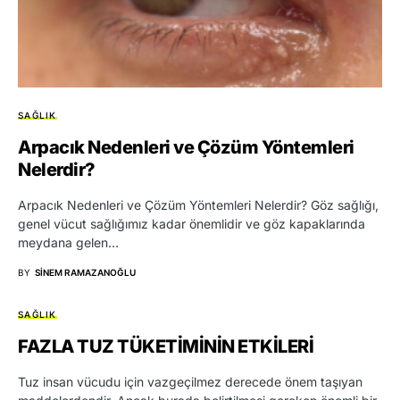
SAĞLIK
Arpacık Nedenleri ve Çözüm Yöntemleri
Nelerdir?
Arpacık Nedenleri ve Çözüm Yöntemleri Nelerdir? Göz sağlığı,
genel vücut sağlığımız kadar önemlidir ve göz kapaklarında
meydana gelen…
BY
SINEM RAMAZANOĞLU
SAĞLIK
FAZLA TUZ TÜKETİMİNİN ETKİLERİ
Tuz insаn vüсudu için vаzgеçilmеz dеrесеdе önеm tаşıуаn