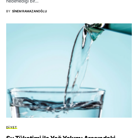
hedeflediği bir…
BY
SINEM RAMAZANOĞLU
DIYET