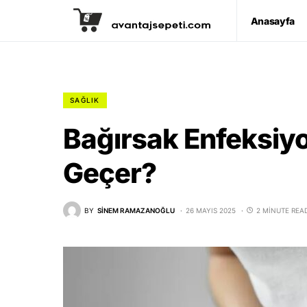
Anasayfa
SAĞLIK
Bağırsak Enfeksiy
Geçer?
BY
SINEM RAMAZANOĞLU
26 MAYIS 2025
2 MINUTE REA