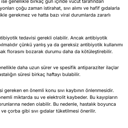
ise genellikle birkaç gün içinde vücut tarafından
yonları çoğu zaman istirahat, sıvı alımı ve hafif gıdalarla
likle gerekmez ve hatta bazı viral durumlarda zararlı
ibiyotik tedavisi gerekli olabilir. Ancak antibiyotik
lmalıdır çünkü yanlış ya da gereksiz antibiyotik kullanımı
k florasını bozarak durumu daha da kötüleştirebilir.
nellikle daha uzun sürer ve spesifik antiparaziter ilaçlar
stalığın süresi birkaç haftayı bulabilir.
si gereken en önemli konu sıvı kaybının önlenmesidir.
nemli miktarda su ve elektrolit kaybeder. Bu kayıpların
runlarına neden olabilir. Bu nedenle, hastalık boyunca
 ve çorba gibi sıvı gıdalar tüketilmesi önerilir.