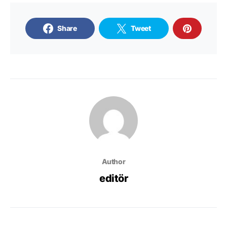
Share
Tweet
Author
editör